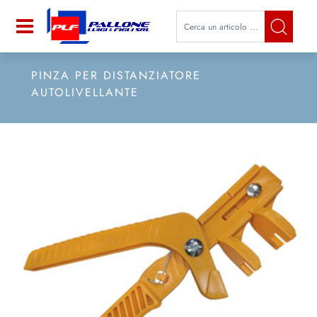
La modifica di un filtro aggiorna a
Open
PINZA PER DISTANZIATORE
AUTOLIVELLANTE