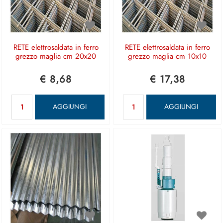
RETE elettrosaldata in ferro
RETE elettrosaldata in ferro
grezzo maglia cm 20x20
grezzo maglia cm 10x10
€ 8,68
€ 17,38
Quantità
Quantità
AGGIUNGI
AGGIUNGI