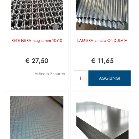
RETE NERA maglia mm 10x10
LAMIERA zincata ONDULATA
€ 27,50
€ 11,65
Quantità
Articolo Esaurito
AGGIUNGI