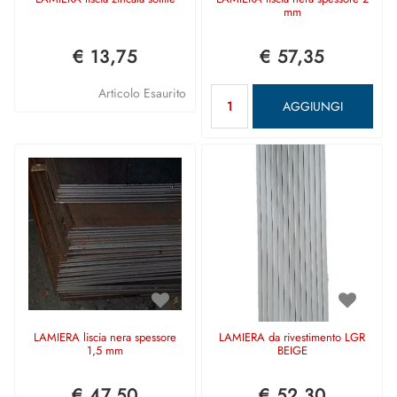
mm
€ 13,75
€ 57,35
Quantità
Articolo Esaurito
AGGIUNGI
LAMIERA liscia nera spessore
LAMIERA da rivestimento LGR
1,5 mm
BEIGE
€ 47,50
€ 52,30