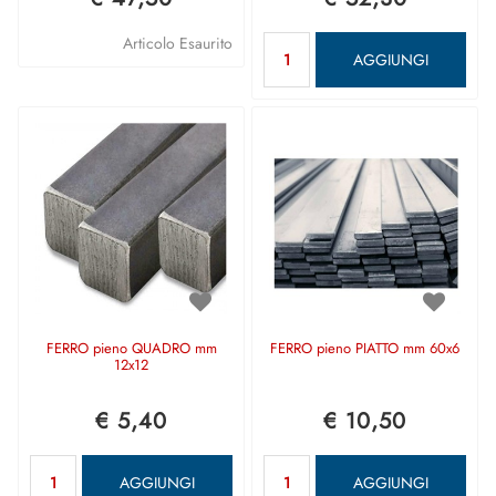
Quantità
Articolo Esaurito
AGGIUNGI
FERRO pieno QUADRO mm
FERRO pieno PIATTO mm 60x6
12x12
€ 5,40
€ 10,50
Quantità
Quantità
AGGIUNGI
AGGIUNGI