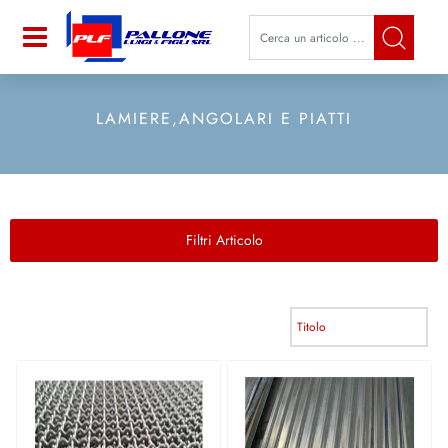
La modifica di un filtro aggiorna a
Open
LAMIERE,ANGOLARI E PIATTI
Filtri Articolo