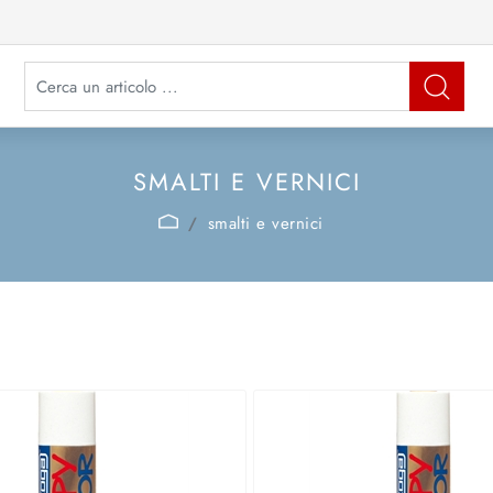
La modifica di un filtro aggiorna automaticamente gli altri filtri disponibi
SMALTI E VERNICI
smalti e vernici
.