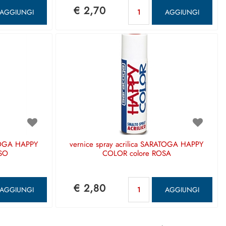
antità
Quantità
€ 2,70
AGGIUNGI
AGGIUNGI
ATOGA HAPPY
vernice spray acrilica SARATOGA HAPPY
SO
COLOR colore ROSA
antità
Quantità
€ 2,80
AGGIUNGI
AGGIUNGI