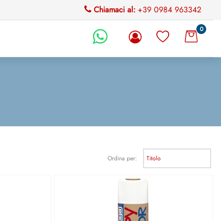
Chiamaci al:
+39 0984 963342
0
li.
Ordina per: