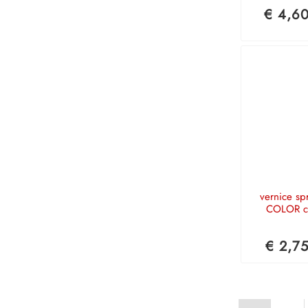
€ 4,6
vernice s
COLOR c
€ 2,7