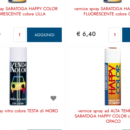
pray SARATOGA HAPPY COLOR
vernice spray SARATOGA H
RESCENTE colore LILLA
FLUORESCENTE colore 
Quantità
Qu
0
€ 6,40
AGGIUNGI
ray nitro colore TESTA di MORO
vernice spray ad ALTA TE
SARATOGA HAPPY COLOR c
OPACO