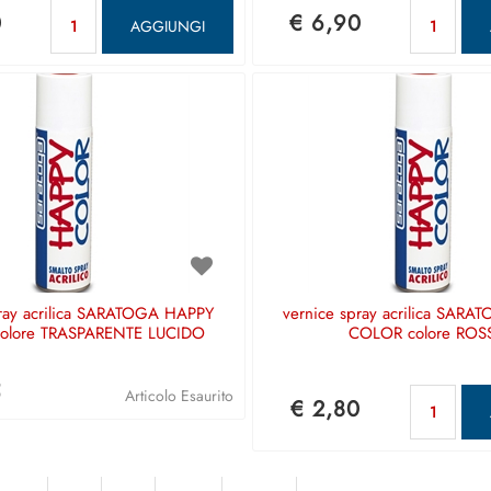
Quantità
Qu
0
€ 6,90
AGGIUNGI
pray acrilica SARATOGA HAPPY
vernice spray acrilica SAR
olore TRASPARENTE LUCIDO
COLOR colore ROS
5
Qu
Articolo Esaurito
€ 2,80