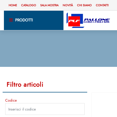
HOME
CATALOGO
SALA MOSTRA
NOVITÀ
CHI SIAMO
CONTATTI
PRODOTTI
Filtro articoli
La modifica di un filtro aggiorna automaticamente gli altri filtri disponibili
Codice