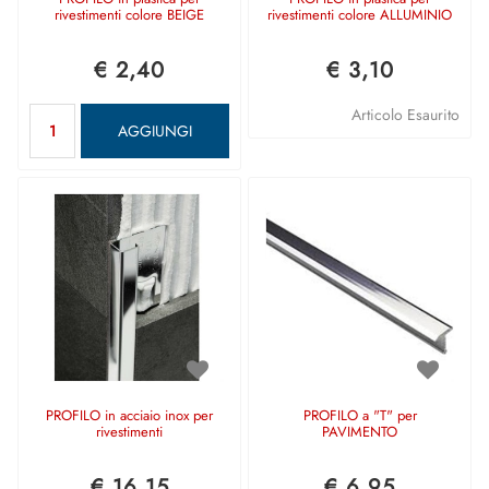
rivestimenti colore BEIGE
rivestimenti colore ALLUMINIO
€ 2,40
€ 3,10
Quantità
Articolo Esaurito
AGGIUNGI
PROFILO in acciaio inox per
PROFILO a "T" per
rivestimenti
PAVIMENTO
€ 16,15
€ 6,95