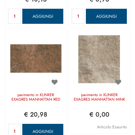
Quantità
Quantità
AGGIUNGI
AGGIUNGI
pavimento in KLINKER
pavimento in KLINKER
EXAGRES MANHATTAN RED
EXAGRES MANHATTAN MINK
€ 20,98
€ 0,00
Quantità
Articolo Esaurito
AGGIUNGI