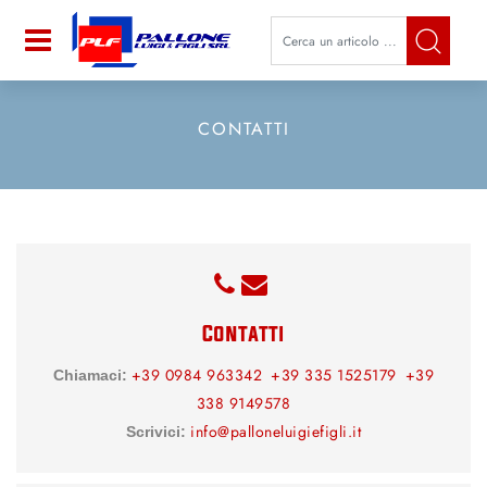
La modifica di un filtro aggiorna a
Open
CONTATTI
Contatti
+39 0984 963342
+39 335 1525179
+39
Chiamaci:
338 9149578
info@palloneluigiefigli.it
Scrivici: