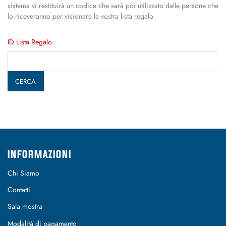
sistema vi restituirà un codice che sarà poi utilizzato dalle persone che
lo riceveranno per visionare la vostra lista regalo.
ID Lista Regalo
CERCA
INFORMAZIONI
Chi Siamo
Contatti
Sala mostra
Modalità di pagamento