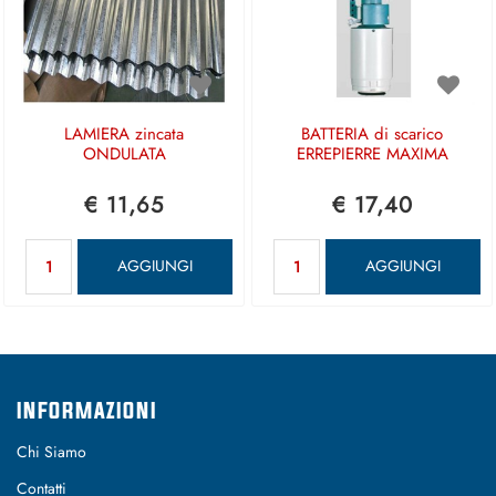
LAMIERA zincata
BATTERIA di scarico
ONDULATA
ERREPIERRE MAXIMA
€ 11,65
€ 17,40
Quantità
Quantità
AGGIUNGI
AGGIUNGI
INFORMAZIONI
Chi Siamo
Contatti