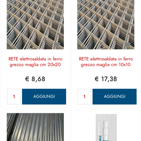
RETE elettrosaldata in ferro
RETE elettrosaldata in ferro
grezzo maglia cm 20x20
grezzo maglia cm 10x10
€ 8,68
€ 17,38
Quantità
Quantità
AGGIUNGI
AGGIUNGI