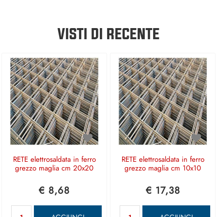
VISTI DI RECENTE
RETE elettrosaldata in ferro
RETE elettrosaldata in ferro
grezzo maglia cm 20x20
grezzo maglia cm 10x10
€ 8,68
€ 17,38
Quantità
Quantità