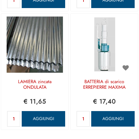
AGGIUNGI
AGGIUNGI
LAMIERA zincata
BATTERIA di scarico
ONDULATA
ERREPIERRE MAXIMA
€ 11,65
€ 17,40
Quantità
Quantità
AGGIUNGI
AGGIUNGI