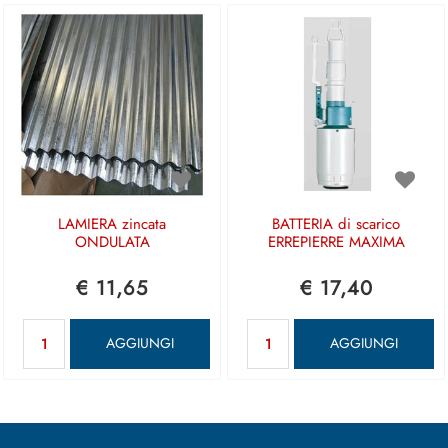
LAMIERA zincata
BATTERIA di scarico
ONDULATA
ERREPIERRE MAXIMA
€ 11,65
€ 17,40
Quantità
Quantità
AGGIUNGI
AGGIUNGI