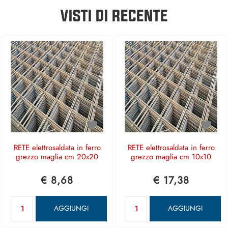
VISTI DI RECENTE
RETE elettrosaldata in ferro
RETE elettrosaldata in ferro
grezzo maglia cm 20x20
grezzo maglia cm 10x10
€ 8,68
€ 17,38
Quantità
Quantità
AGGIUNGI
AGGIUNGI