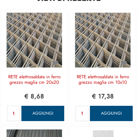
RETE elettrosaldata in ferro
RETE elettrosaldata in ferro
grezzo maglia cm 20x20
grezzo maglia cm 10x10
€ 8,68
€ 17,38
Quantità
Quantità
AGGIUNGI
AGGIUNGI