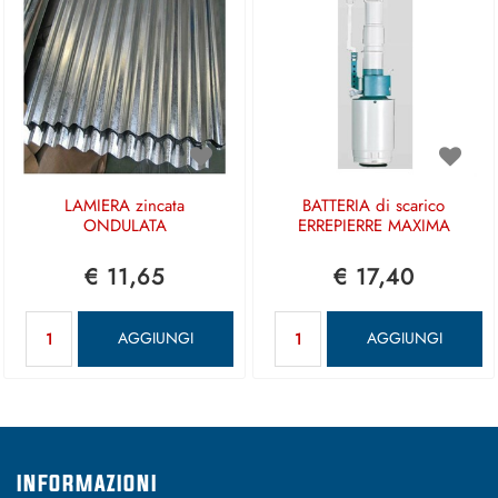
LAMIERA zincata
BATTERIA di scarico
ONDULATA
ERREPIERRE MAXIMA
€ 11,65
€ 17,40
Quantità
Quantità
AGGIUNGI
AGGIUNGI
INFORMAZIONI