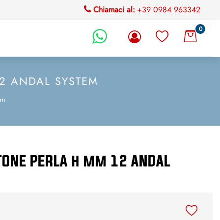
Chiamaci al:
+39 0984 963342
0
li.
12 ANDAL SYSTEM
em
STONE PERLA h mm 12 ANDAL