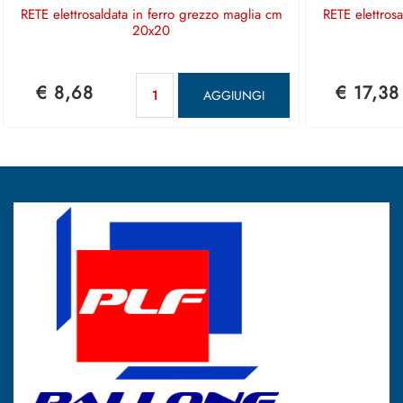
RETE elettrosaldata in ferro grezzo maglia cm
RETE elettros
20x20
Quantità
€ 8,68
€ 17,38
AGGIUNGI