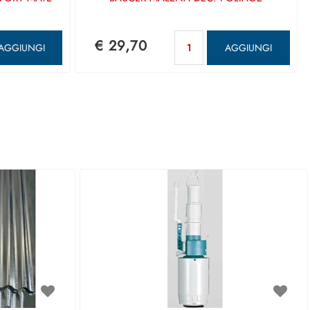
ntità
Quantità
€ 29,70
AGGIUNGI
AGGIUNGI