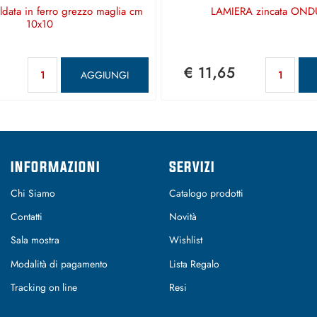
aldata in ferro grezzo maglia cm
LAMIERA zincata OND
10x10
Quantità
Qu
€ 11,65
AGGIUNGI
INFORMAZIONI
SERVIZI
Chi Siamo
Catalogo prodotti
Contatti
Novità
Sala mostra
Wishlist
Modalità di pagamento
Lista Regalo
Tracking on line
Resi