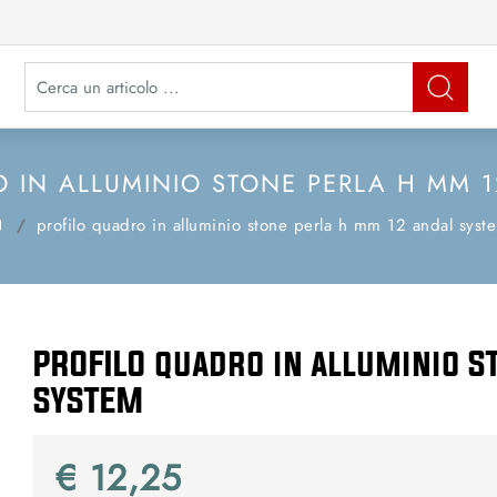
La modifica di un filtro aggiorna automaticamente gli altri filtri disponibi
 IN ALLUMINIO STONE PERLA H MM 
profilo quadro in alluminio stone perla h mm 12 andal syst
PROFILO quadro in alluminio 
SYSTEM
€ 12,25