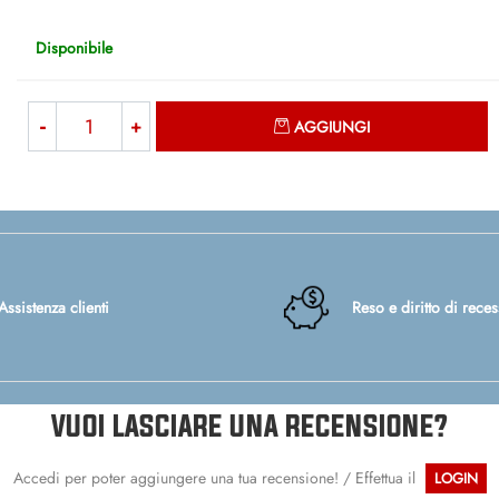
Disponibile
Quantità
AGGIUNGI
Assistenza clienti
Reso e diritto di rece
VUOI LASCIARE UNA RECENSIONE?
Accedi per poter aggiungere una tua recensione! / Effettua il
LOGIN