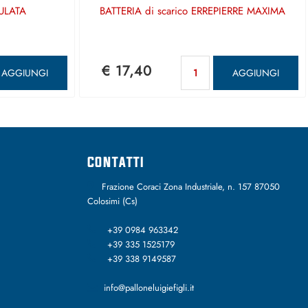
ULATA
BATTERIA di scarico ERREPIERRE MAXIMA
antità
Quantità
€ 17,40
AGGIUNGI
AGGIUNGI
CONTATTI
Frazione Coraci Zona Industriale, n. 157 87050
Colosimi (Cs)
+39 0984 963342
+39 335 1525179
+39 338 9149587
info@palloneluigiefigli.it