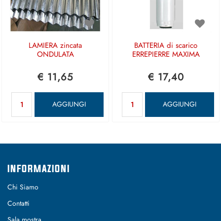
LAMIERA zincata
BATTERIA di scarico
ONDULATA
ERREPIERRE MAXIMA
€ 11,65
€ 17,40
Quantità
Quantità
AGGIUNGI
AGGIUNGI
INFORMAZIONI
Chi Siamo
Contatti
Sala mostra