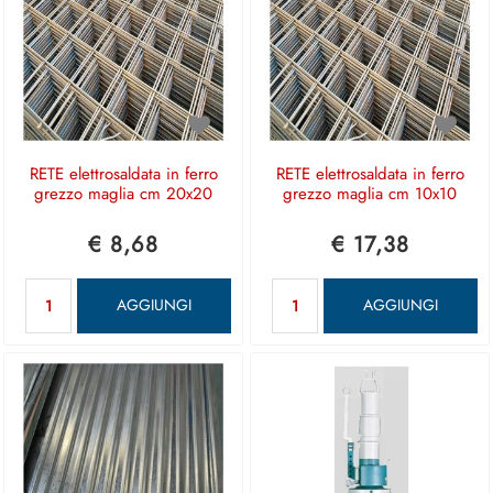
RETE elettrosaldata in ferro
RETE elettrosaldata in ferro
grezzo maglia cm 20x20
grezzo maglia cm 10x10
€ 8,68
€ 17,38
Quantità
Quantità
AGGIUNGI
AGGIUNGI