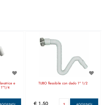
avatrice e
TUBO flessibile con dado 1" 1/2
 1"1/4
ntità
Quantità
€ 1,50
AGGIUNGI
AGGIUNGI