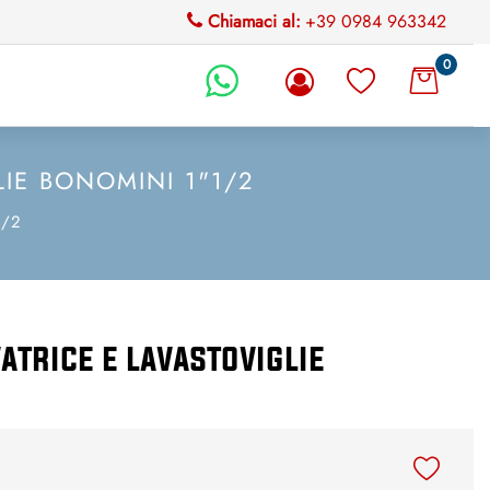
Chiamaci al:
+39 0984 963342
0
li.
IE BONOMINI 1"1/2
1/2
atrice e lavastoviglie