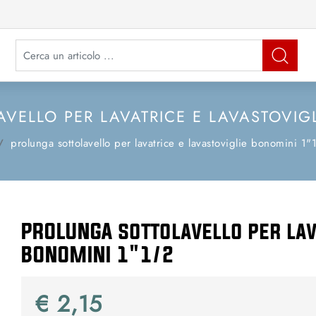
La modifica di un filtro aggiorna automaticamente gli altri filtri disponibi
VELLO PER LAVATRICE E LAVASTOVIGL
prolunga sottolavello per lavatrice e lavastoviglie bonomini 1"
PROLUNGA sottolavello per lav
BONOMINI 1"1/2
€ 2,15