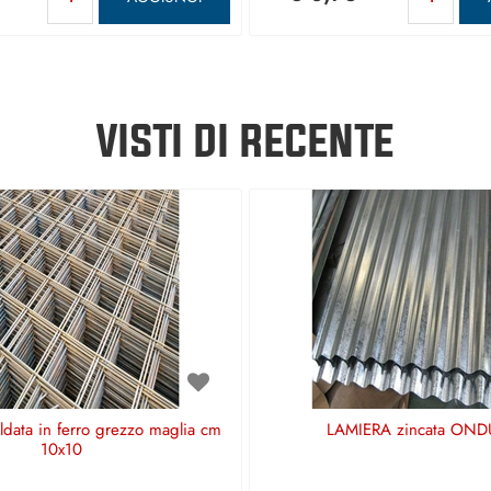
VISTI DI RECENTE
aldata in ferro grezzo maglia cm
LAMIERA zincata OND
10x10