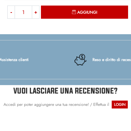
Quantità
AGGIUNGI
Assistenza clienti
Reso e diritto di rece
VUOI LASCIARE UNA RECENSIONE?
Accedi per poter aggiungere una tua recensione! / Effettua il
LOGIN