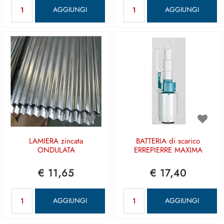
Quantità
Quantità
AGGIUNGI
AGGIUNGI
LAMIERA zincata
BATTERIA di scarico
ONDULATA
ERREPIERRE MAXIMA
€ 11,65
€ 17,40
Quantità
Quantità
AGGIUNGI
AGGIUNGI