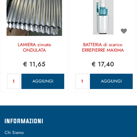
LAMIERA zincata
BATTERIA di scarico
ONDULATA
ERREPIERRE MAXIMA
€ 11,65
€ 17,40
Quantità
Quantità
AGGIUNGI
AGGIUNGI
INFORMAZIONI
Chi Siamo