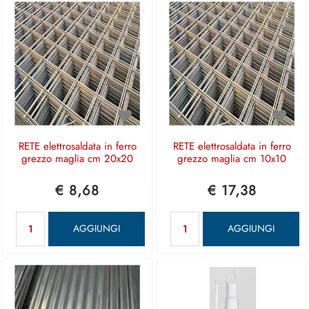
RETE elettrosaldata in ferro
RETE elettrosaldata in ferro
grezzo maglia cm 20x20
grezzo maglia cm 10x10
€ 8,68
€ 17,38
Quantità
Quantità
AGGIUNGI
AGGIUNGI