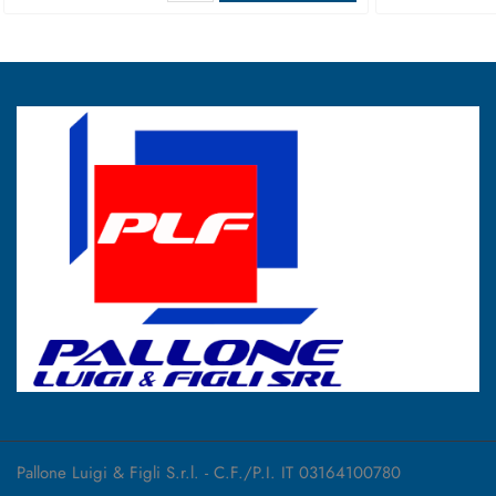
Pallone Luigi & Figli S.r.l. - C.F./P.I. IT 03164100780