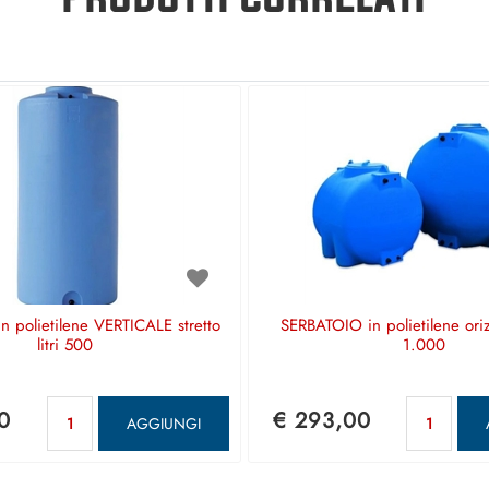
 polietilene VERTICALE stretto
SERBATOIO in polietilene orizz
litri 500
1.000
Quantità
Qua
0
€ 293,00
AGGIUNGI