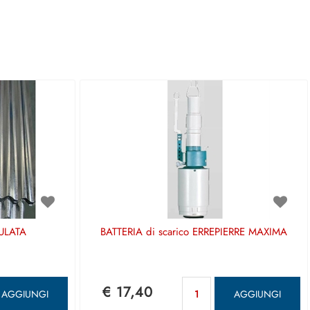
ULATA
BATTERIA di scarico ERREPIERRE MAXIMA
antità
Quantità
€ 17,40
AGGIUNGI
AGGIUNGI