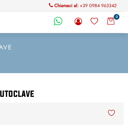
Chiamaci al:
+39 0984 963342
0
li.
AVE
autoclave