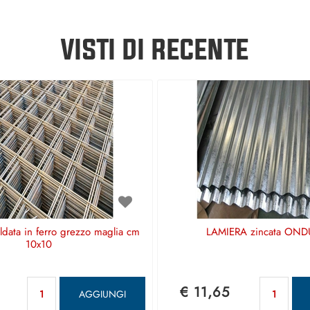
VISTI DI RECENTE
aldata in ferro grezzo maglia cm
LAMIERA zincata OND
10x10
Quantità
Qu
€ 11,65
AGGIUNGI