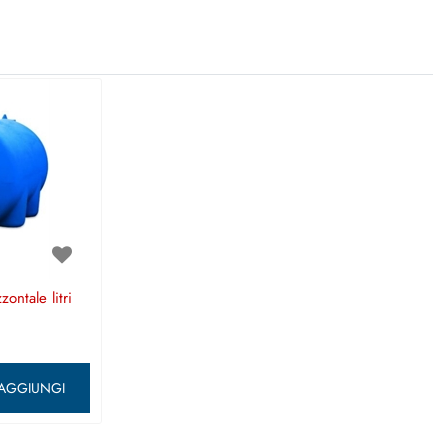
ontale litri
ntità
AGGIUNGI