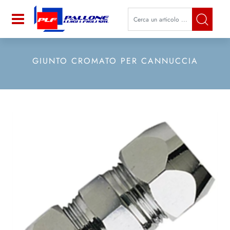
La modifica di un filtro aggiorna a
Open
GIUNTO CROMATO PER CANNUCCIA