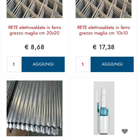
RETE elettrosaldata in ferro
RETE elettrosaldata in ferro
grezzo maglia cm 20x20
grezzo maglia cm 10x10
€ 8,68
€ 17,38
Quantità
Quantità
AGGIUNGI
AGGIUNGI