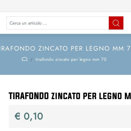
La modifica di un filtro aggiorna automaticamente gli altri filtri disponibi
IRAFONDO ZINCATO PER LEGNO MM 
tirafondo zincato per legno mm 70
TIRAFONDO zincato per legno 
€ 0,10