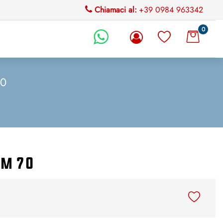
Chiamaci al:
+39 0984 963342
0
li.
70
mm 70