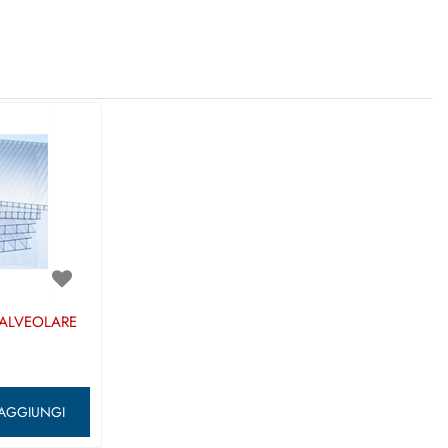
 ALVEOLARE
ntità
AGGIUNGI