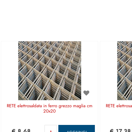
RETE elettrosaldata in ferro grezzo maglia cm
RETE elettros
20x20
Quantità
€ 8,68
€ 17,38