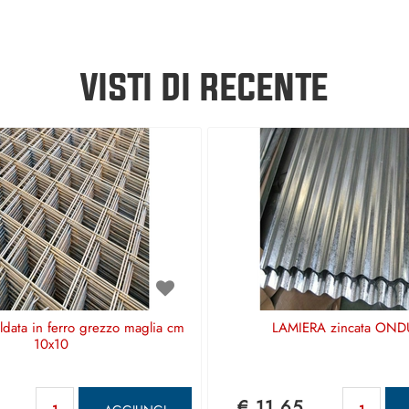
VISTI DI RECENTE
aldata in ferro grezzo maglia cm
LAMIERA zincata OND
10x10
Quantità
Qu
€ 11,65