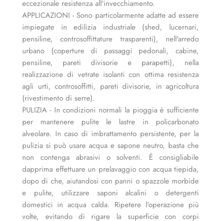
eccezionale resistenza all'invecchiamento.
APPLICAZIONI - Sono particolarmente adatte ad essere
impiegate in edilizia industriale (shed, lucernari,
pensiline, controsoffittature trasparenti), nell'arredo
urbano (coperture di passaggi pedonali, cabine,
pensiline, pareti divisorie e parapetti), nella
realizzazione di vetrate isolanti con ottima resistenza
agli urti, controsoffitti, pareti divisorie, in agricoltura
(rivestimento di serre).
PULIZIA - In condizioni normali la pioggia è sufficiente
per mantenere pulite le lastre in policarbonato
alveolare. In caso di imbrattamento persistente, per la
pulizia si può usare acqua e sapone neutro, basta che
non contenga abrasivi o solventi. È consigliabile
dapprima effettuare un prelavaggio con acqua tiepida,
dopo di che, aiutandosi con panni o spazzole morbide
e pulite, utilizzare saponi alcalini o detergenti
domestici in acqua calda. Ripetere l'operazione più
volte, evitando di rigare la superficie con corpi