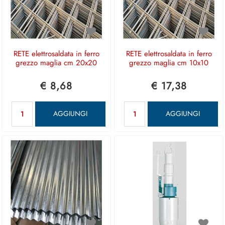
RETE elettrosaldata in ferro
RETE elettrosaldata in ferro
grezzo maglia cm 20x20
grezzo maglia cm 10x10
€ 8,68
€ 17,38
Quantità
Quantità
AGGIUNGI
AGGIUNGI