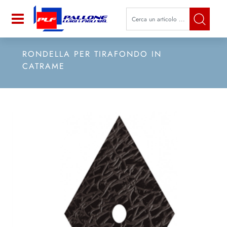
La modifica di un filtro aggiorna a
Open
RONDELLA PER TIRAFONDO IN
CATRAME