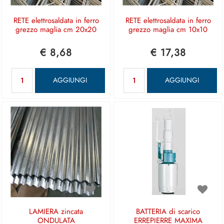
RETE elettrosaldata in ferro
RETE elettrosaldata in ferro
grezzo maglia cm 20x20
grezzo maglia cm 10x10
€ 8,68
€ 17,38
Quantità
Quantità
AGGIUNGI
AGGIUNGI
LAMIERA zincata
BATTERIA di scarico
ONDULATA
ERREPIERRE MAXIMA