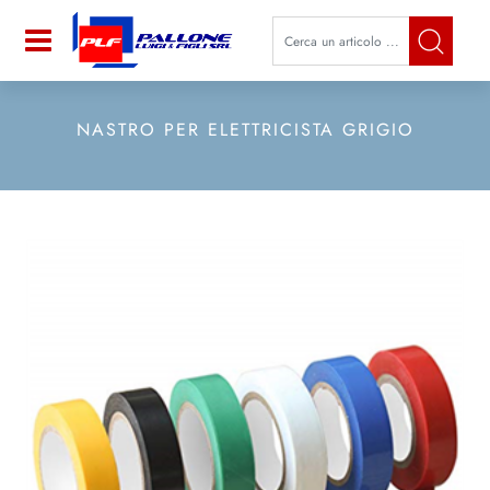
La modifica di un filtro aggiorna a
Open
NASTRO PER ELETTRICISTA GRIGIO