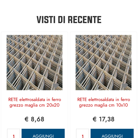
VISTI DI RECENTE
RETE elettrosaldata in ferro
RETE elettrosaldata in ferro
grezzo maglia cm 20x20
grezzo maglia cm 10x10
€ 8,68
€ 17,38
Quantità
Quantità
AGGIUNGI
AGGIUNGI