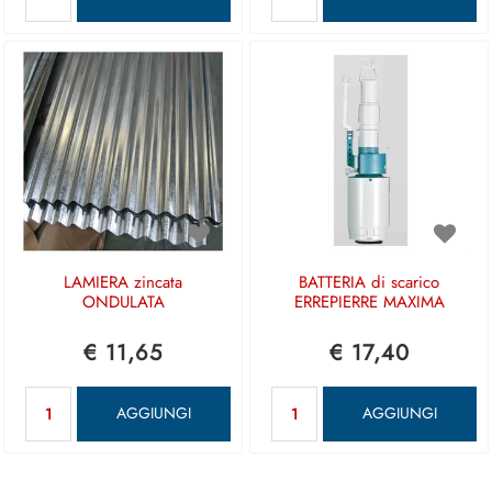
LAMIERA zincata
BATTERIA di scarico
ONDULATA
ERREPIERRE MAXIMA
€ 11,65
€ 17,40
Quantità
Quantità
AGGIUNGI
AGGIUNGI