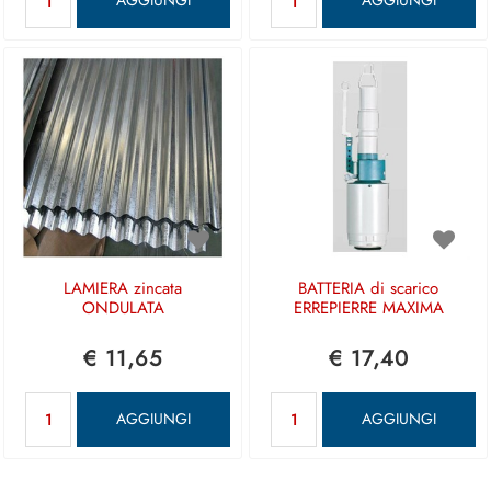
AGGIUNGI
AGGIUNGI
LAMIERA zincata
BATTERIA di scarico
ONDULATA
ERREPIERRE MAXIMA
€ 11,65
€ 17,40
Quantità
Quantità
AGGIUNGI
AGGIUNGI