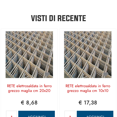
VISTI DI RECENTE
RETE elettrosaldata in ferro
RETE elettrosaldata in ferro
grezzo maglia cm 20x20
grezzo maglia cm 10x10
€ 8,68
€ 17,38
Quantità
Quantità