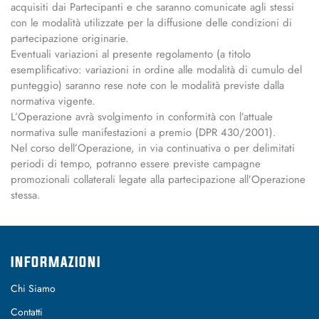
acquisiti dai Partecipanti e che saranno comunicate agli stessi
con le modalità utilizzate per la diffusione delle condizioni di
partecipazione originarie.
Eventuali variazioni al presente regolamento (a titolo
esemplificativo: variazioni in ordine alle modalità di cumulo del
punteggio) saranno rese note con le modalità previste dalla
normativa vigente.
L’Operazione avrà svolgimento in conformità con l’attuale
normativa sulle manifestazioni a premio (DPR 430/2001).
Nel corso dell’Operazione, in via continuativa o per delimitati
periodi di tempo, potranno essere previste campagne
promozionali collaterali legate alla partecipazione all’Operazione
stessa.
INFORMAZIONI
Chi Siamo
Contatti