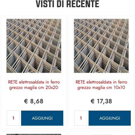
VISTI DI RECENTE
RETE elettrosaldata in ferro
RETE elettrosaldata in ferro
grezzo maglia cm 20x20
grezzo maglia cm 10x10
€ 8,68
€ 17,38
Quantità
Quantità
AGGIUNGI
AGGIUNGI