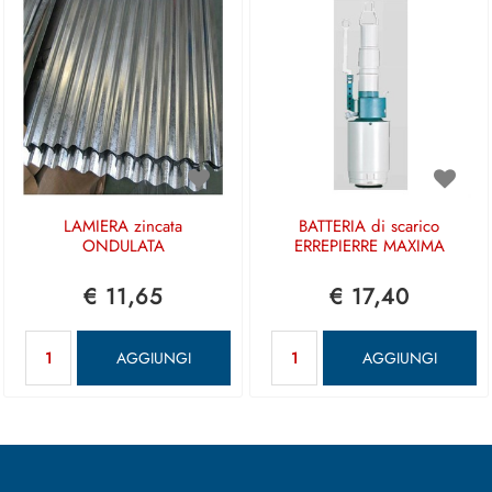
LAMIERA zincata
BATTERIA di scarico
ONDULATA
ERREPIERRE MAXIMA
€ 11,65
€ 17,40
Quantità
Quantità
AGGIUNGI
AGGIUNGI