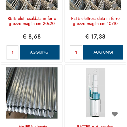
RETE elettrosaldata in ferro
RETE elettrosaldata in ferro
grezzo maglia cm 20x20
grezzo maglia cm 10x10
€ 8,68
€ 17,38
Quantità
Quantità
AGGIUNGI
AGGIUNGI
LAMIERA zincata
BATTERIA di scarico