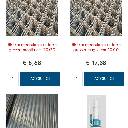
RETE elettrosaldata in ferro
RETE elettrosaldata in ferro
grezzo maglia cm 20x20
grezzo maglia cm 10x10
€ 8,68
€ 17,38
Quantità
Quantità
AGGIUNGI
AGGIUNGI