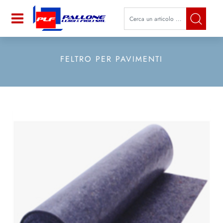
La modifica di un filtro aggiorna a
Open
FELTRO PER PAVIMENTI