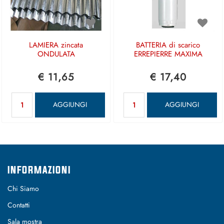
LAMIERA zincata
BATTERIA di scarico
ONDULATA
ERREPIERRE MAXIMA
€ 11,65
€ 17,40
Quantità
Quantità
AGGIUNGI
AGGIUNGI
INFORMAZIONI
Chi Siamo
Contatti
Sala mostra