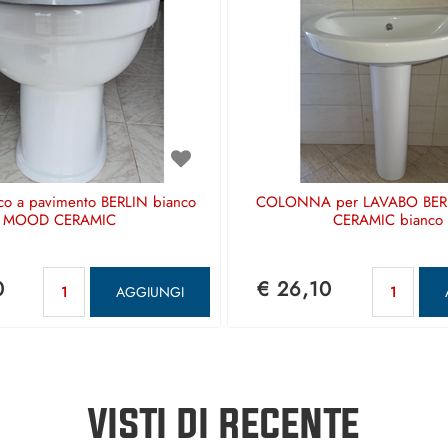
co a pavimento BERLIN bianco
COLONNA per LAVABO BE
MOOD CERAMIC
CERAMIC bianco
Quantità
Qua
0
€ 26,10
AGGIUNGI
VISTI DI RECENTE