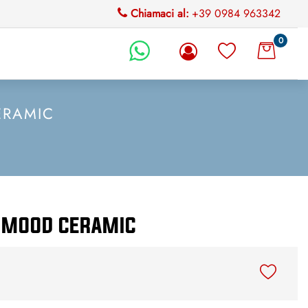
Chiamaci al:
+39 0984 963342
0
li.
ERAMIC
o MOOD CERAMIC