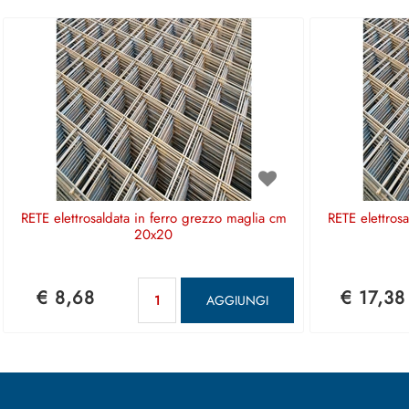
RETE elettrosaldata in ferro grezzo maglia cm
RETE elettros
20x20
Quantità
€ 8,68
€ 17,38
AGGIUNGI