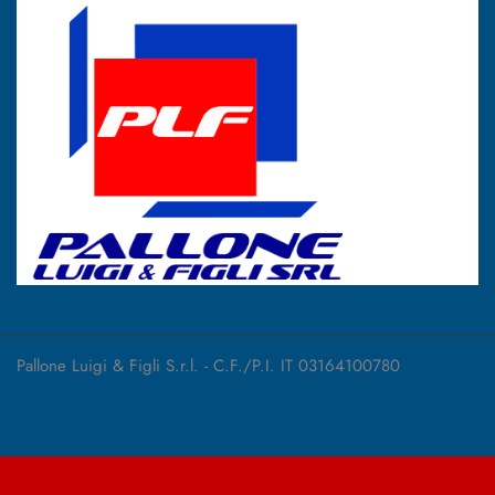
Pallone Luigi & Figli S.r.l. - C.F./P.I. IT 03164100780