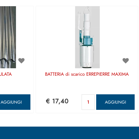
ULATA
BATTERIA di scarico ERREPIERRE MAXIMA
antità
Quantità
€ 17,40
AGGIUNGI
AGGIUNGI