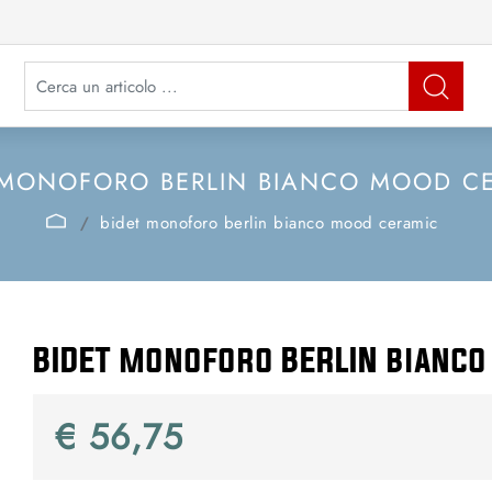
La modifica di un filtro aggiorna automaticamente gli altri filtri disponibi
 MONOFORO BERLIN BIANCO MOOD C
bidet monoforo berlin bianco mood ceramic
BIDET monoforo BERLIN bianc
€ 56,75