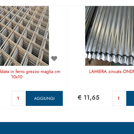
aldata in ferro grezzo maglia cm
LAMIERA zincata OND
10x10
Quantità
Qu
€ 11,65
AGGIUNGI