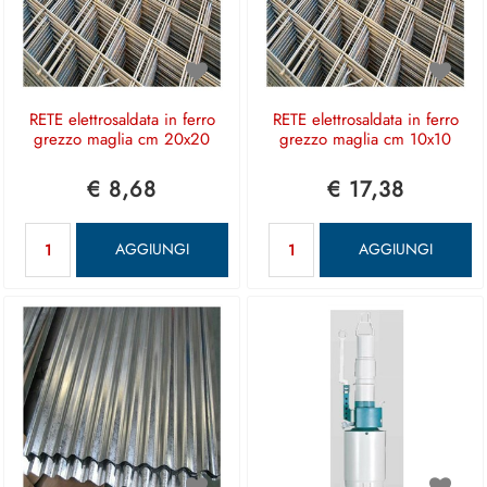
RETE elettrosaldata in ferro
RETE elettrosaldata in ferro
grezzo maglia cm 20x20
grezzo maglia cm 10x10
€ 8,68
€ 17,38
Quantità
Quantità
AGGIUNGI
AGGIUNGI