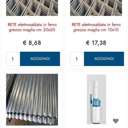
RETE elettrosaldata in ferro
RETE elettrosaldata in ferro
grezzo maglia cm 20x20
grezzo maglia cm 10x10
€ 8,68
€ 17,38
Quantità
Quantità
AGGIUNGI
AGGIUNGI