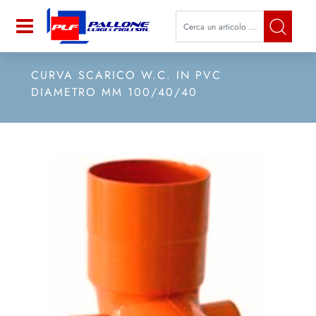
La modifica di un filtro aggiorna a
Open
CURVA SCARICO W.C. IN PVC
DIAMETRO MM 100/40/40