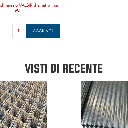
d innesto VALSIR diametro mm
90
Quantità
AGGIUNGI
VISTI DI RECENTE