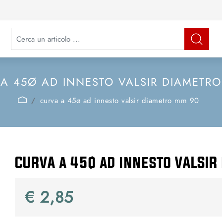
La modifica di un filtro aggiorna automaticamente gli altri filtri disponibi
A 45Ø AD INNESTO VALSIR DIAMETR
curva a 45ø ad innesto valsir diametro mm 90
CURVA a 45ø ad innesto VALSI
€ 2,85