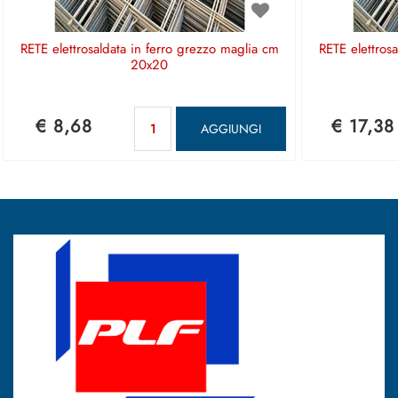
RETE elettrosaldata in ferro grezzo maglia cm
RETE elettros
20x20
Quantità
€ 8,68
€ 17,38
AGGIUNGI