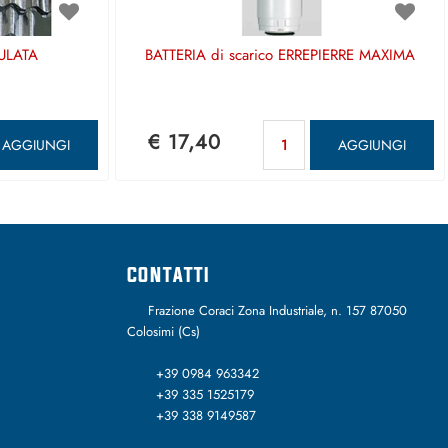
ULATA
BATTERIA di scarico ERREPIERRE MAXIMA
antità
Quantità
€ 17,40
AGGIUNGI
AGGIUNGI
CONTATTI
Frazione Coraci Zona Industriale, n. 157 87050
Colosimi (Cs)
+39 0984 963342
+39 335 1525179
+39 338 9149587