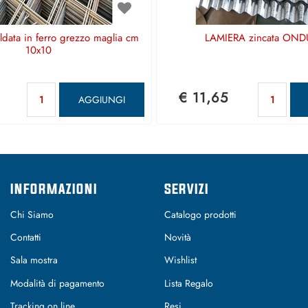
aldata in ferro grezzo maglia cm
LAMIERA zincata OND
10x10
Quantità
Qu
€ 11,65
AGGIUNGI
INFORMAZIONI
SERVIZI
Chi Siamo
Catalogo prodotti
Contatti
Novità
Sala mostra
Wishlist
Modalità di pagamento
Lista Regalo
Tracking on line
Resi