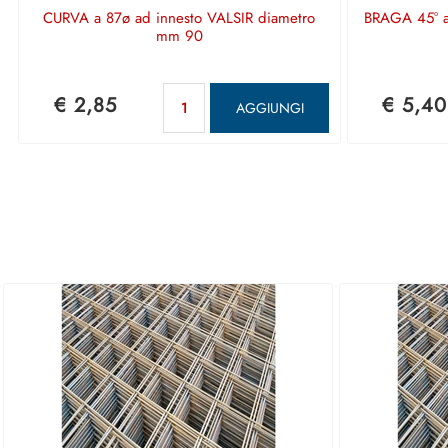
CURVA a 87ø ad innesto VALSIR diametro
BRAGA 45° a
mm 90
Quantità
€ 2,85
€ 5,40
AGGIUNGI