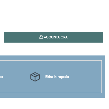
Quantità
ACQUISTA ORA
sso
Ritira in negozio