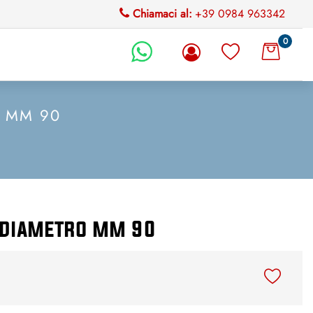
Chiamaci al:
+39 0984 963342
0
li.
O MM 90
R diametro mm 90