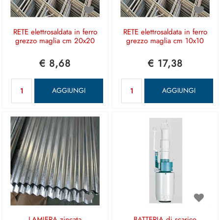
RETE elettrosaldata in ferro
RETE elettrosaldata in ferro
grezzo maglia cm 20x20
grezzo maglia cm 10x10
€ 8,68
€ 17,38
Quantità
Quantità
AGGIUNGI
AGGIUNGI
LAMIERA zincata
BATTERIA di scarico