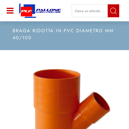
La modifica di un filtro aggiorna a
Open
BRAGA RIDOTTA IN PVC DIAMETRO MM
40/100