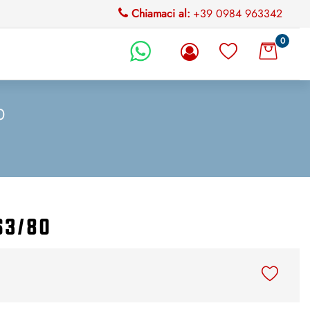
Chiamaci al:
+39 0984 963342
0
li.
0
63/80