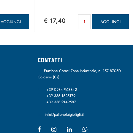
antità
Quantità
€ 17,40
AGGIUNGI
AGGIUNGI
CONTATTI
Frazione Coraci Zona Industriale, n. 157 87050
Colosimi (Cs)
+39 0984 963342
+39 335 1525179
+39 338 9149587
info@palloneluigiefigli.it