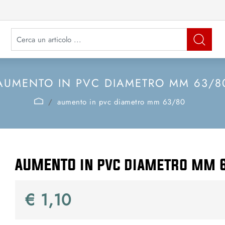
La modifica di un filtro aggiorna automaticamente gli altri filtri disponibi
AUMENTO IN PVC DIAMETRO MM 63/8
aumento in pvc diametro mm 63/80
AUMENTO in pvc diametro mm 
€ 1,10