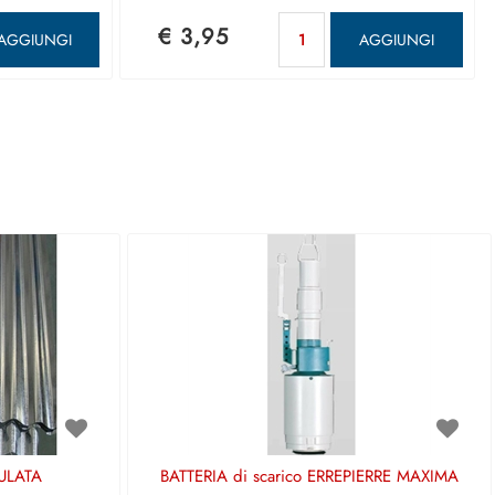
ntità
Quantità
€ 3,95
AGGIUNGI
AGGIUNGI
ULATA
BATTERIA di scarico ERREPIERRE MAXIMA