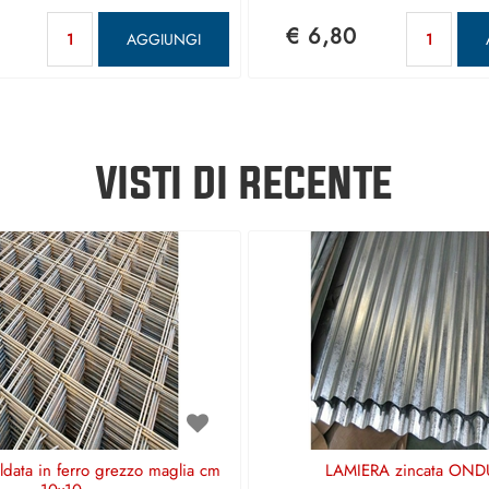
Quantità
Qua
€ 6,80
AGGIUNGI
VISTI DI RECENTE
aldata in ferro grezzo maglia cm
LAMIERA zincata OND