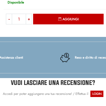
Disponibile
Quantità
AGGIUNGI
Assistenza clienti
Reso e diritto di rece
VUOI LASCIARE UNA RECENSIONE?
Accedi per poter aggiungere una tua recensione! / Effettua il
LOGIN