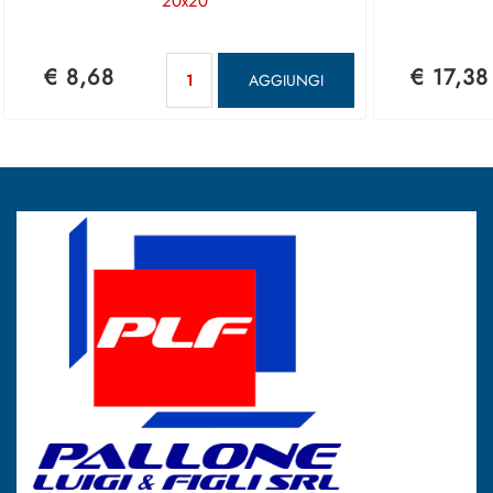
20x20
Quantità
€ 8,68
€ 17,38
AGGIUNGI