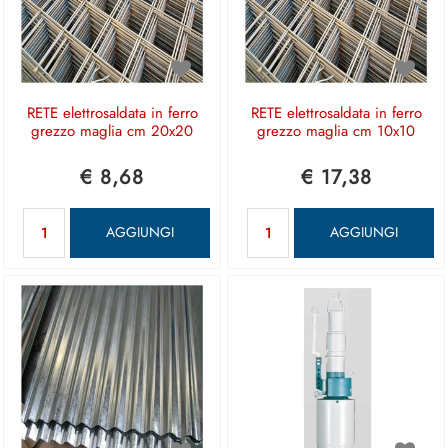
RETE elettrosaldata in ferro
RETE elettrosaldata in ferro
grezzo maglia cm 20x20
grezzo maglia cm 10x10
€ 8,68
€ 17,38
Quantità
Quantità
AGGIUNGI
AGGIUNGI