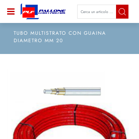
La modifica di un filtro aggiorna a
Open
TUBO MULTISTRATO CON GUAINA
DIAMETRO MM 20