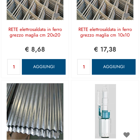
RETE elettrosaldata in ferro
RETE elettrosaldata in ferro
grezzo maglia cm 20x20
grezzo maglia cm 10x10
€ 8,68
€ 17,38
Quantità
Quantità
AGGIUNGI
AGGIUNGI