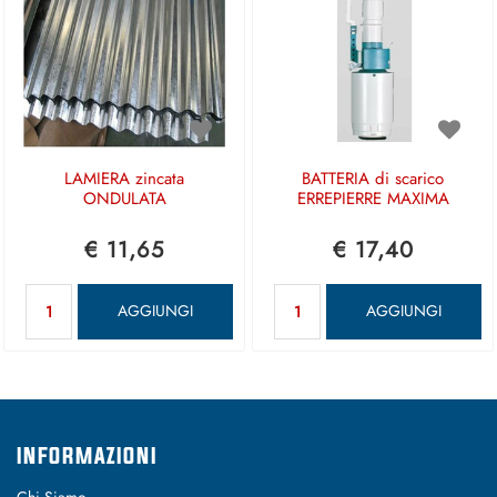
LAMIERA zincata
BATTERIA di scarico
ONDULATA
ERREPIERRE MAXIMA
€ 11,65
€ 17,40
Quantità
Quantità
AGGIUNGI
AGGIUNGI
INFORMAZIONI
Chi Siamo