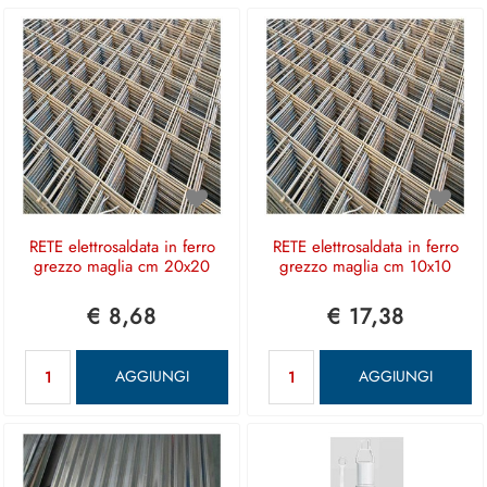
RETE elettrosaldata in ferro
RETE elettrosaldata in ferro
grezzo maglia cm 20x20
grezzo maglia cm 10x10
€ 8,68
€ 17,38
Quantità
Quantità
AGGIUNGI
AGGIUNGI