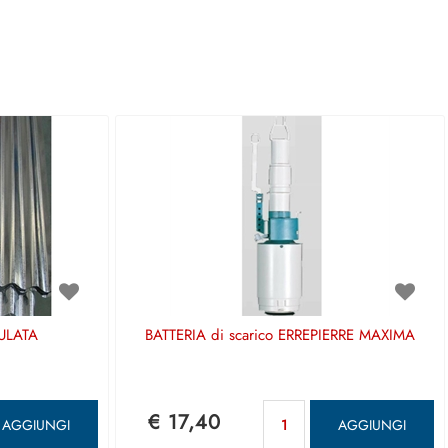
ULATA
BATTERIA di scarico ERREPIERRE MAXIMA
antità
Quantità
€ 17,40
AGGIUNGI
AGGIUNGI