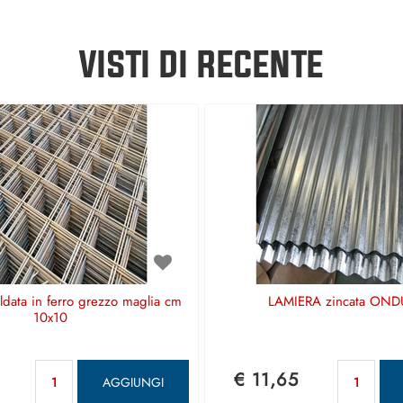
VISTI DI RECENTE
aldata in ferro grezzo maglia cm
LAMIERA zincata OND
10x10
Quantità
Qu
€ 11,65
AGGIUNGI