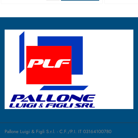
Pallone Luigi & Figli S.r.l. - C.F./P.I. IT 03164100780