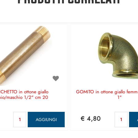
HETTO in ottone giallo
GOMITO in ottone giallo fem
hio/maschio 1/2" cm 20
1"
Quantità
Qua
€ 4,80
AGGIUNGI