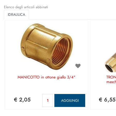
Elenco degli articoli abbinati
IDRAULICA
MANICOTTO in ottone giallo 3/4"
TRONC
masc
Quantità
€ 2,05
€ 6,55
AGGIUNGI