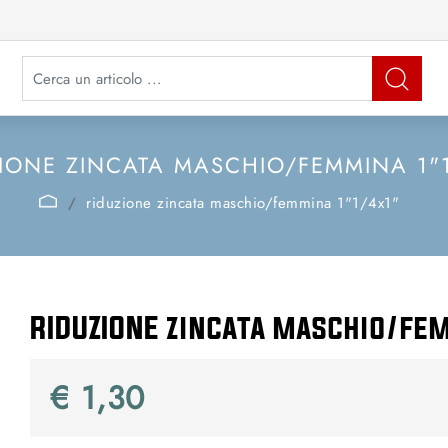
La modifica di un filtro aggiorna automaticamente gli altri filtri disponibi
IONE ZINCATA MASCHIO/FEMMINA 1"
riduzione zincata maschio/femmina 1"1/4x1"
RIDUZIONE zincata maschio/fe
€ 1,30