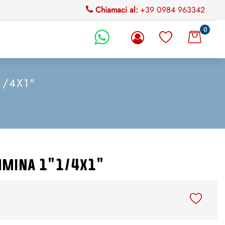
Chiamaci al:
+39 0984 963342
0
li.
1/4X1"
mmina 1"1/4x1"