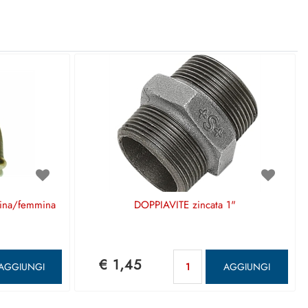
mina/femmina
DOPPIAVITE zincata 1"
ntità
Quantità
€ 1,45
AGGIUNGI
AGGIUNGI