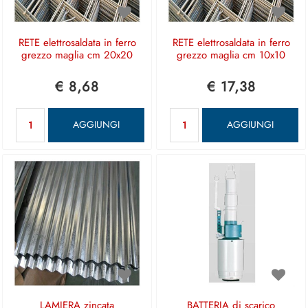
RETE elettrosaldata in ferro
RETE elettrosaldata in ferro
grezzo maglia cm 20x20
grezzo maglia cm 10x10
€ 8,68
€ 17,38
Quantità
Quantità
AGGIUNGI
AGGIUNGI
LAMIERA zincata
BATTERIA di scarico