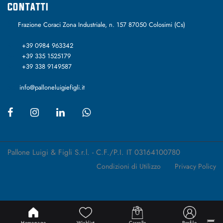
CONTATTI
Frazione Coraci Zona Industriale, n. 157 87050 Colosimi (Cs)
+39 0984 963342
+39 335 1525179
+39 338 9149587
info@palloneluigiefigli.it
Pallone Luigi & Figli S.r.l. - C.F./P.I. IT 03164100780
Condizioni di Utilizzo
Privacy Policy
Passepartout
Powered by
Homepage
Wishlist
Carrello
Profilo