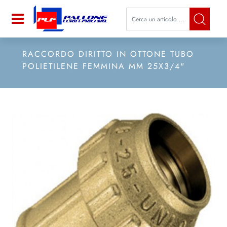
La modifica di un filtro aggiorna a
Open
RACCORDO DIRITTO IN OTTONE TUBO
POLIETILENE FEMMINA MM 25X3/4"