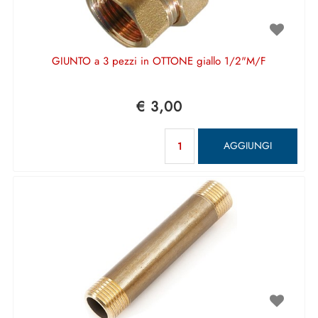
GIUNTO a 3 pezzi in OTTONE giallo 1/2"M/F
€ 3,00
Quantità
AGGIUNGI