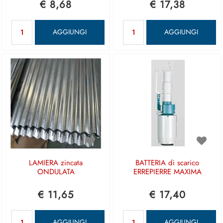
€ 8,68
€ 17,38
Quantità
Quantità
AGGIUNGI
AGGIUNGI
LAMIERA zincata
BATTERIA di scarico
ONDULATA
ERREPIERRE MAXIMA
€ 11,65
€ 17,40
Quantità
Quantità
AGGIUNGI
AGGIUNGI