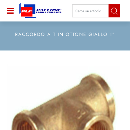
La modifica di un filtro aggiorna a
Open
RACCORDO A T IN OTTONE GIALLO 1"