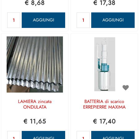
€ 8,68
€ 17,38
Quantità
Quantità
AGGIUNGI
AGGIUNGI
LAMIERA zincata
BATTERIA di scarico
ONDULATA
ERREPIERRE MAXIMA
€ 11,65
€ 17,40
Quantità
Quantità
AGGIUNGI
AGGIUNGI