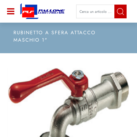
La modifica di un filtro aggiorna a
Open
RUBINETTO A SFERA ATTACCO
MASCHIO 1"