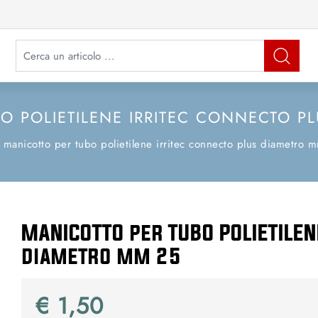
La modifica di un filtro aggiorna automaticamente gli altri filtri disponibi
O POLIETILENE IRRITEC CONNECTO P
manicotto per tubo polietilene irritec connecto plus diametro 
MANICOTTO per TUBO POLIETILEN
diametro mm 25
€ 1,50