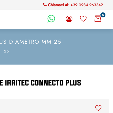
Chiamaci al:
+39 0984 963342
0
li.
LUS DIAMETRO MM 25
mm 25
E IRRITEC CONNECTO PLUS