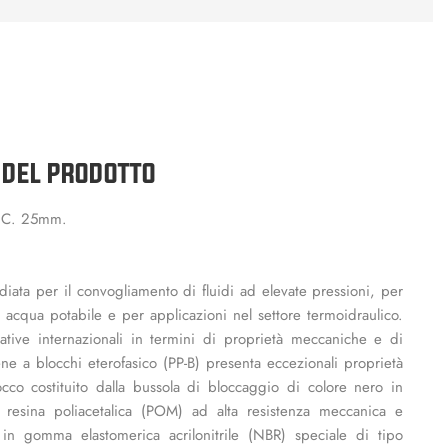
 DEL PRODOTTO
S.C. 25mm.
iata per il convogliamento di fluidi ad elevate pressioni, per
i acqua potabile e per applicazioni nel settore termoidraulico.
tive internazionali in termini di proprietà meccaniche e di
ene a blocchi eterofasico (PP-B) presenta eccezionali proprietà
co costituito dalla bussola di bloccaggio di colore nero in
n resina poliacetalica (POM) ad alta resistenza meccanica e
in gomma elastomerica acrilonitrile (NBR) speciale di tipo