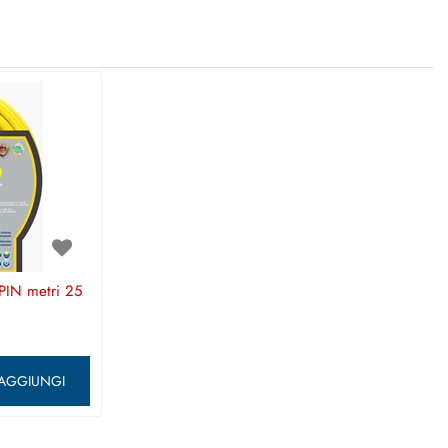
PIN metri 25
ntità
AGGIUNGI