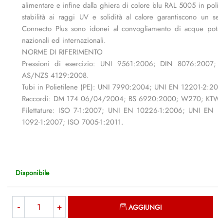
alimentare e infine dalla ghiera di colore blu RAL 5005 in pol
stabilità ai raggi UV e solidità al calore garantiscono un s
Connecto Plus sono idonei al convogliamento di acque potab
nazionali ed internazionali.
NORME DI RIFERIMENTO
Pressioni di esercizio: UNI 9561:2006; DIN 8076:200
AS/NZS 4129:2008.
Tubi in Polietilene (PE): UNI 7990:2004; UNI EN 12201-2:
Raccordi: DM 174 06/04/2004; BS 6920:2000; W270; KT
Filettature: ISO 7-1:2007; UNI EN 10226-1:2006; UNI EN
1092-1:2007; ISO 7005-1:2011.
Disponibile
Quantità
AGGIUNGI