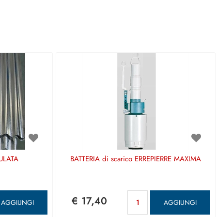
ULATA
BATTERIA di scarico ERREPIERRE MAXIMA
antità
Quantità
€ 17,40
AGGIUNGI
AGGIUNGI