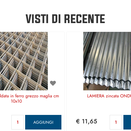
VISTI DI RECENTE
aldata in ferro grezzo maglia cm
LAMIERA zincata OND
10x10
Quantità
Qu
€ 11,65
AGGIUNGI