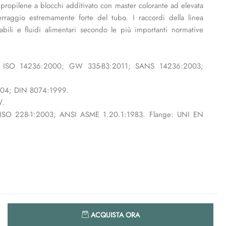
ipropilene a blocchi additivato con master colorante ad elevata
erraggio estremamente forte del tubo. I raccordi della linea
ili e fluidi alimentari secondo le più importanti normative
7; ISO 14236:2000; GW 335-B3:2011; SANS 14236:2003;
2004; DIN 8074:1999.
W.
 ISO 228-1:2003; ANSI ASME 1.20.1:1983. Flange: UNI EN
Quantità
ACQUISTA ORA