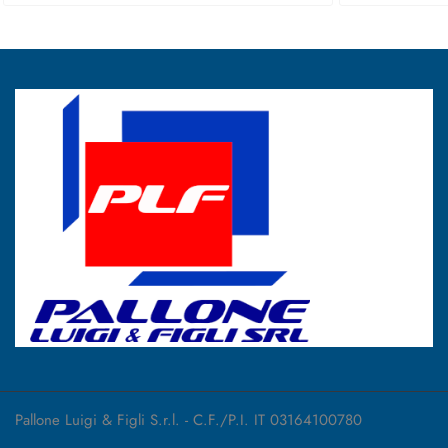
Pallone Luigi & Figli S.r.l. - C.F./P.I. IT 03164100780