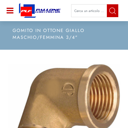
La modifica di un filtro aggiorna a
Open
GOMITO IN OTTONE GIALLO
MASCHIO/FEMMINA 3/4"