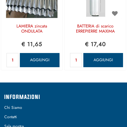
LAMIERA zincata
BATTERIA di scarico
ONDULATA
ERREPIERRE MAXIMA
€ 11,65
€ 17,40
Quantità
Quantità
AGGIUNGI
AGGIUNGI
INFORMAZIONI
Chi Siamo
Contatti
Sala mostra