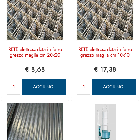
RETE elettrosaldata in ferro
RETE elettrosaldata in ferro
grezzo maglia cm 20x20
grezzo maglia cm 10x10
€ 8,68
€ 17,38
Quantità
Quantità
AGGIUNGI
AGGIUNGI