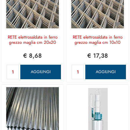
RETE elettrosaldata in ferro
RETE elettrosaldata in ferro
grezzo maglia cm 20x20
grezzo maglia cm 10x10
€ 8,68
€ 17,38
Quantità
Quantità
AGGIUNGI
AGGIUNGI