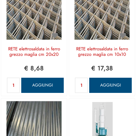
RETE elettrosaldata in ferro
RETE elettrosaldata in ferro
grezzo maglia cm 20x20
grezzo maglia cm 10x10
€ 8,68
€ 17,38
Quantità
Quantità
AGGIUNGI
AGGIUNGI