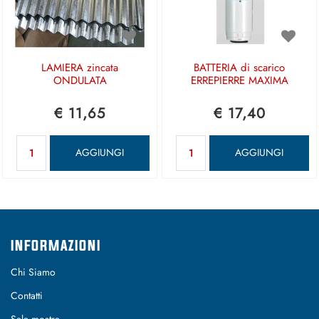
LAMIERA zincata
BATTERIA di scarico
ONDULATA
ERREPIERRE MAXIMA
€ 11,65
€ 17,40
Quantità
Quantità
AGGIUNGI
AGGIUNGI
INFORMAZIONI
Chi Siamo
Contatti
Sala mostra