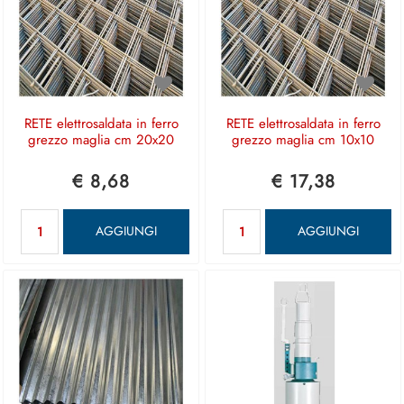
RETE elettrosaldata in ferro
RETE elettrosaldata in ferro
grezzo maglia cm 20x20
grezzo maglia cm 10x10
€ 8,68
€ 17,38
Quantità
Quantità
AGGIUNGI
AGGIUNGI