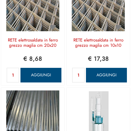
RETE elettrosaldata in ferro
RETE elettrosaldata in ferro
grezzo maglia cm 20x20
grezzo maglia cm 10x10
€ 8,68
€ 17,38
Quantità
Quantità
AGGIUNGI
AGGIUNGI